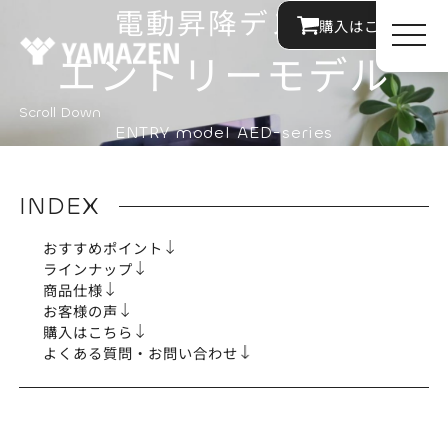
電動昇降デスク
購入はこちら
エ
ン
ト
リ
ー
モ
デ
ル
Scroll Down
Scroll Down
ENTRY model AED-series
INDEX
おすすめポイント
ラインナップ
商品仕様
お客様の声
購入はこちら
よくある質問・お問い合わせ