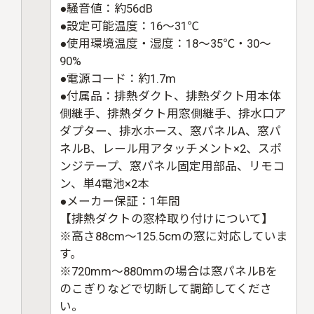
●騒音値：約56dB
●設定可能温度：16〜31℃
●使用環境温度・湿度：18〜35℃・30〜
90%
●電源コード：約1.7m
●付属品：排熱ダクト、排熱ダクト用本体
側継手、排熱ダクト用窓側継手、排水口ア
ダプター、排水ホース、窓パネルA、窓パ
ネルB、レール用アタッチメント×2、スポ
ンジテープ、窓パネル固定用部品、リモコ
ン、単4電池×2本
●メーカー保証：1年間
【排熱ダクトの窓枠取り付けについて】
※高さ88cm〜125.5cmの窓に対応していま
す。
※
720mm
〜
880mm
の場合は窓パネル
B
を
のこぎりなどで切断して調節してくださ
い。