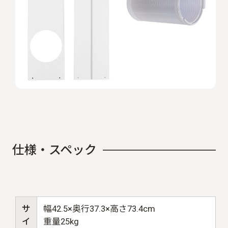
仕
様
・
ス
ペ
ッ
ク
サ
幅42.5×奥行37.3×高さ73.4cm
イ
重量25kg