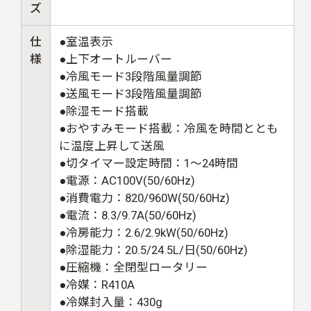
ズ
仕
●室温表示
様
●上下オートルーバー
●冷風モード3段階風量調節
●送風モード3段階風量調節
●除湿モード搭載
●おやすみモード搭載：冷風を時間ととも
に温度上昇して送風
●切タイマー設定時間：1〜24時間
●電源：AC100V(50/60Hz)
●消費電力：820/960W(50/60Hz)
●電流：8.3/9.7A(50/60Hz)
●冷房能力：2.6/2.9kW(50/60Hz)
●除湿能力：20.5/24.5L/日(50/60Hz)
●圧縮機：全閉型ロータリー
●冷媒：R410A
●冷媒封入量：430g