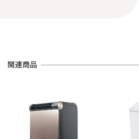
関
連
商
品