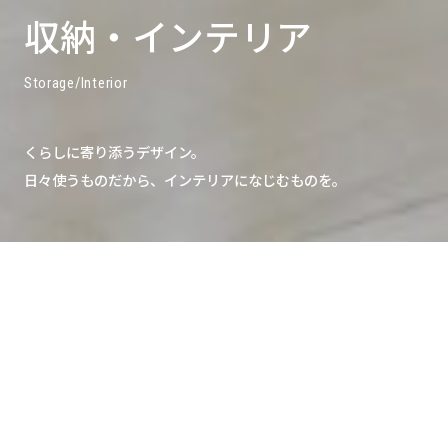
収
納
・
イ
ン
テ
リ
ア
S
t
o
r
a
g
e
/
I
n
t
e
r
i
o
r
くらしに寄り添うデザイン。
日々使うものだから、インテリアになじむものを。
収納・インテリアのカテゴリ一覧