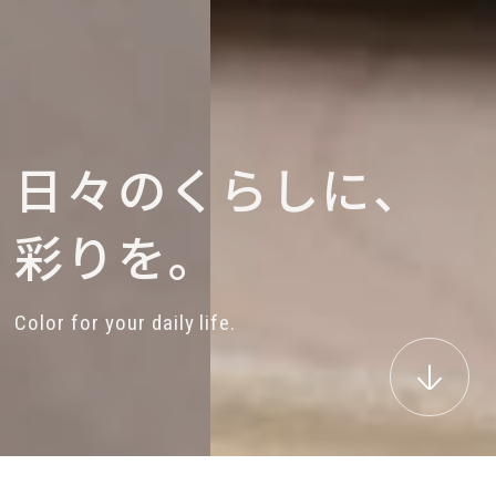
日
々
の
く
ら
し
に
、
彩
り
を
。
C
o
l
o
r
f
o
r
y
o
u
r
d
a
i
l
y
l
i
f
e
.