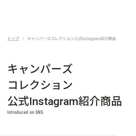
トップ
キャンパーズコレクション公式Instagram紹介商品
キ
ャ
ン
パ
ー
ズ
コ
レ
ク
シ
ョ
ン
公
式
I
n
s
t
a
g
r
a
m
紹
介
商
品
I
n
t
r
o
d
u
c
e
d
o
n
S
N
S