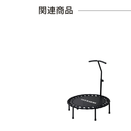
関
連
商
品