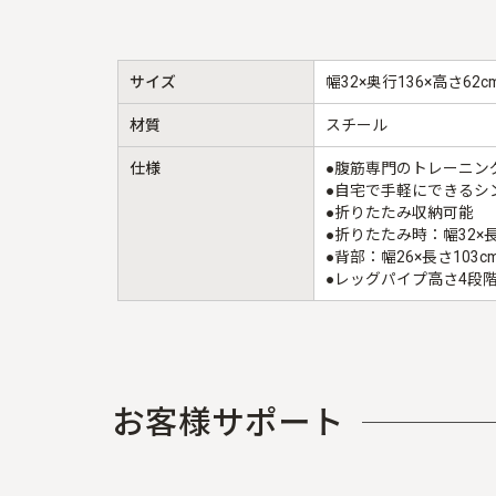
サイズ
幅32×奥行136×高さ62c
材質
スチール
仕様
●腹筋専門のトレーニン
●自宅で手軽にできるシ
●折りたたみ収納可能
●折りたたみ時：幅32×長
●背部：幅26×長さ103c
●レッグパイプ高さ4段
お
客
様
サ
ポ
ー
ト