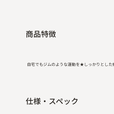
商
品
特
徴
自宅でもジムのような運動を★しっかりとした
仕
様
・
ス
ペ
ッ
ク