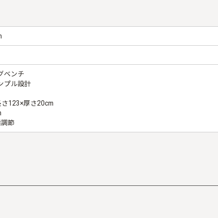
m
グベンチ
ンプル設計
さ123×厚さ20cm
m
階調節