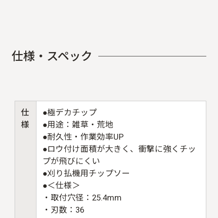
仕
様
・
ス
ペ
ッ
ク
仕
●極デカチップ
様
●用途：雑草・荒地
●耐久性・作業効率UP
●ロウ付け面積が大きく、衝撃に強くチッ
プが飛びにくい
●刈り払機用チップソー
●＜仕様＞
・取付穴径：25.4mm
・刃数：36