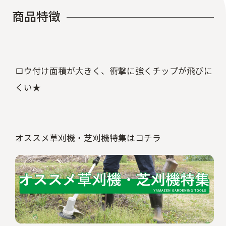
商
品
特
徴
ロウ付け面積が大きく、衝撃に強くチップが飛びに
くい★
オススメ草刈機・芝刈機特集はコチラ