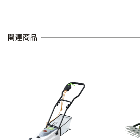
関
連
商
品