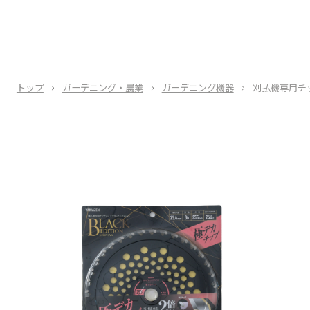
トップ
ガーデニング・農業
ガーデニング機器
刈払機専用チ