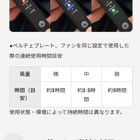
●ペルチェプレート、ファンを同じ設定で使用した
際の連続使用時間目安
風量
強
中
弱
時間（目
約
3
時間
約
3.5
時
約
5
時間
安）
間
使用状態・環境によって持続時間は異なります。