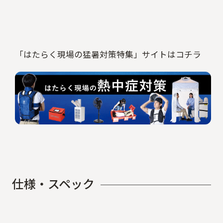
「はたらく現場の猛暑対策特集」サイトはコチラ
仕
様
・
ス
ペ
ッ
ク