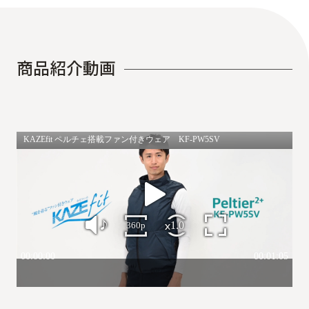
商
品
紹
介
動
画