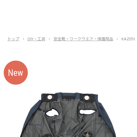
トップ
DIY・工具
安全靴・ワークウエア・保護用品
KAZEf
New