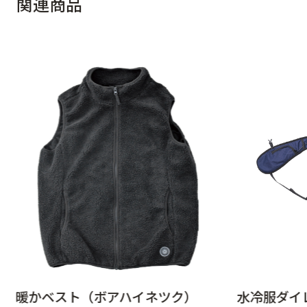
関
連
商
品
暖かベスト（ボアハイネツク）
水冷服ダイ