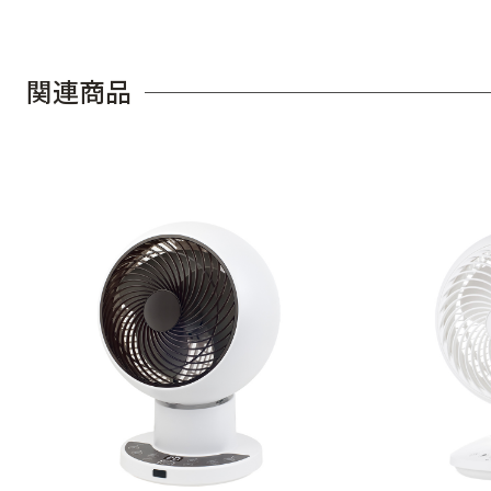
関
連
商
品