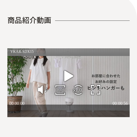
商
品
紹
介
動
画