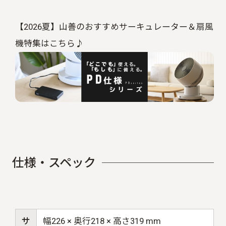
【2026夏】山善のおすすめサーキュレーター＆扇風
機特集はこちら♪
仕
様
・
ス
ペ
ッ
ク
サ
幅
226 ×
奥行
218 ×
高さ
319 mm