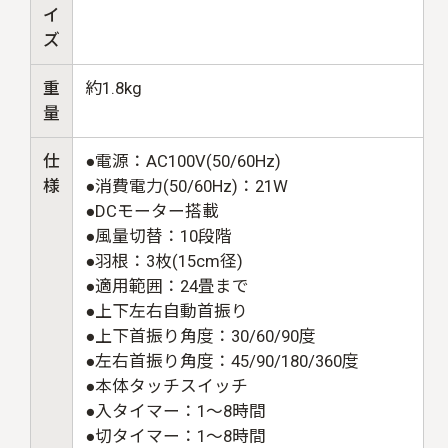
イ
ズ
重
約1.8kg
量
仕
●電源：AC100V(50/60Hz)
様
●消費電力(50/60Hz)：21W
●DCモーター搭載
●風量切替：10段階
●羽根：3枚(15cm径)
●適用範囲：24畳まで
●上下左右自動首振り
●上下首振り角度：30/60/90度
●左右首振り角度：45/90/180/360度
●本体タッチスイッチ
●入タイマー：1〜8時間
●切タイマー：1〜8時間