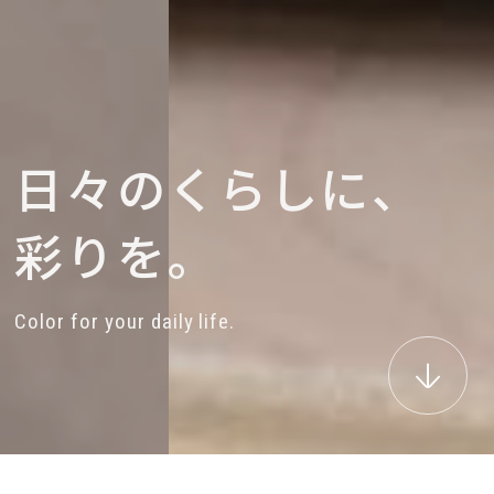
日
々
の
く
ら
し
に
、
彩
り
を
。
C
o
l
o
r
f
o
r
y
o
u
r
d
a
i
l
y
l
i
f
e
.