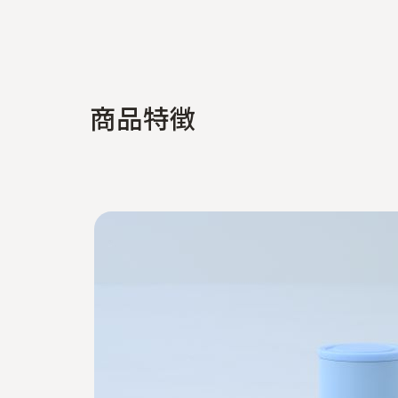
商
品
特
徴