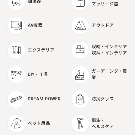
加湿器
マッサージ器
加湿器
健康機器・
マッサージ器
AV機器
アウトドア
AV機器
アウトドア
収納・インテリア
エクステリア
収納・インテリア
エクステリア
ガーデニング・農
DIY・工具
業
DIY・工具
ガーデニング・農
業
DREAM POWER
防災グッズ
DREAM POWER
防災グッズ
衛生・
ペット用品
ヘルスケア
ペット用品
衛生・