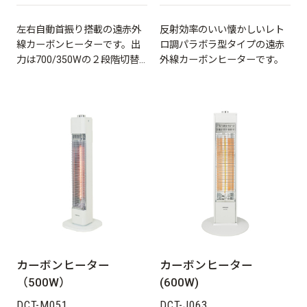
左右自動首振り搭載の遠赤外
反射効率のいい懐かしいレト
線カーボンヒーターです。出
ロ調パラボラ型タイプの遠赤
力は700/350Wの２段階切替
外線カーボンヒーターです。
★(EDC-X071 / KDC-X07E共
用)
カーボンヒーター
カーボンヒーター
（500W）
(600W)
DCT-M051
DCT-J063