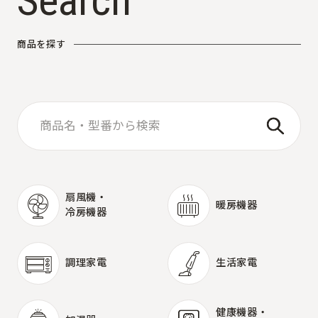
S
e
a
r
c
h
商
品
を
探
す
扇風機・
暖房機器
冷房機器
暖房機器
扇風機・
冷房機器
調理家電
生活家電
調理家電
生活家電
健康機器・