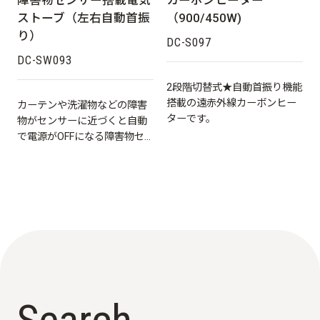
障害物センサー搭載電気
カーボンヒーター
ストーブ（左右自動首振
（900/450W)
り）
DC-S097
DC-SW093
2段階切替式★自動首振り機能
搭載の遠赤外線カーボンヒー
カーテンや洗濯物などの障害
ターです。
物がセンサーに近づくと自動
で電源がOFFになる障害物セ
ンサー搭載★