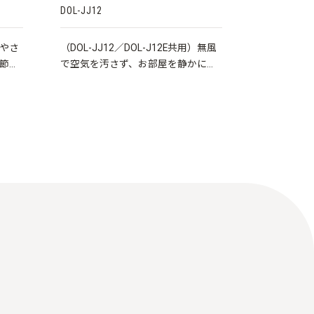
DOL-JJ12
やさ
（DOL-JJ12／DOL-J12E共用）無風
節機
で空気を汚さず、お部屋を静かにや
さしく暖めるオイルレスヒーターで
す。