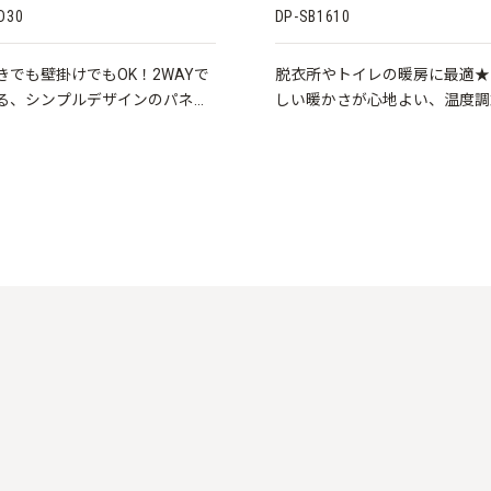
D30
DP-SB1610
きでも壁掛けでもOK！2WAYで
脱衣所やトイレの暖房に最適★
る、シンプルデザインのパネル
しい暖かさが心地よい、温度調
ターです。
能付パネルヒーターです。