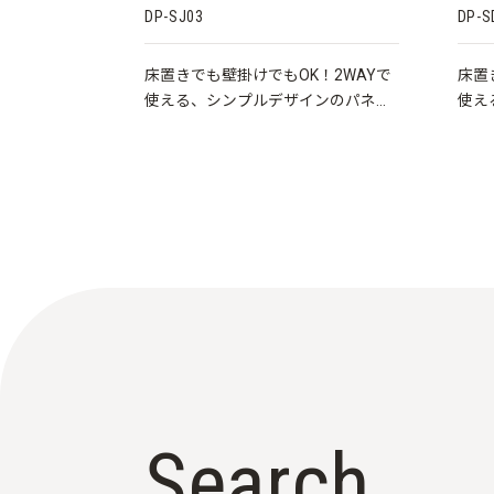
DP-SJ03
DP-S
床置きでも壁掛けでもOK！2WAYで
床置
使える、シンプルデザインのパネル
使え
ヒーターです。
ヒー
S
e
a
r
c
h