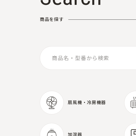
商
品
を
探
す
扇風機・
冷房機器
扇風機・
冷房機器
加湿器