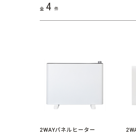
4
全
件
2WAYパネルヒーター
2W