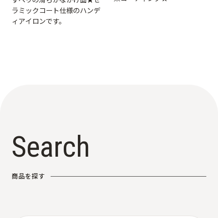
ラミックコート仕様のハンデ
ィアイロンです。
S
e
a
r
c
h
商
品
を
探
す