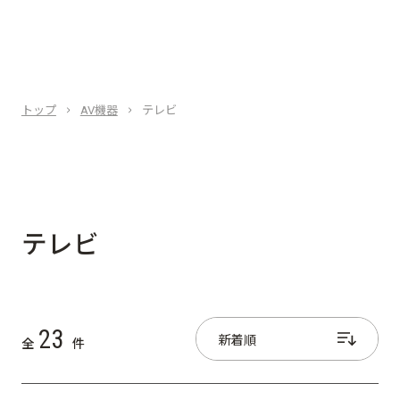
トップ
AV機器
テレビ
テレビ
23
全
件