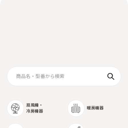
S
e
a
r
c
h
商
品
を
探
す
扇風機・
暖房機器
冷房機器
暖房機器
扇風機・
冷房機器