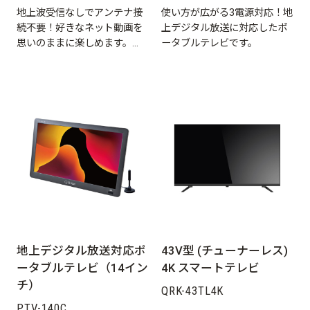
地上波受信なしでアンテナ接
使い方が広がる3電源対応！地
続不要！好きなネット動画を
上デジタル放送に対応したポ
思いのままに楽しめます。
ータブルテレビです。
Google TV搭載！
地上デジタル放送対応ポ
43V型 (チューナーレス)
ータブルテレビ（14イン
4K スマートテレビ
チ）
QRK-43TL4K
PTV-140C