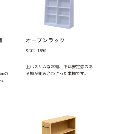
離
オープンラック
SCOR-1890
上はスリムな本棚、下は安定感のあ
cmの
る棚が組み合わさった本棚です。分
った
割式だから組立も簡単♪