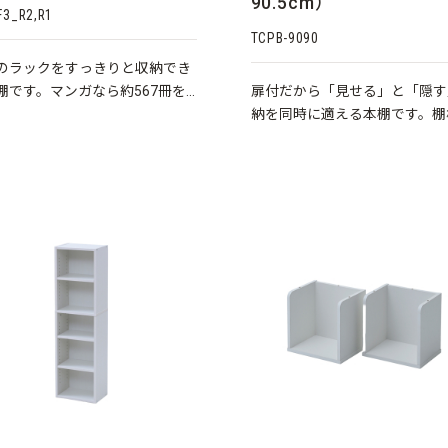
90.5cm）
F3_R2,R1
TCPB-9090
のラックをすっきりと収納でき
棚です。マンガなら約567冊を
扉付だから「見せる」と「隠す
可能♪
納を同時に適える本棚です。棚
高さは調整可能♪