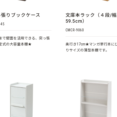
っ張りブックケース
文庫本ラック（４段/幅
59.5cm）
-45
CMCR-9060
まで壁面を活用できる、突っ張
定式の大容量本棚★
奥行き17cm★マンガ単行本に
りサイズの薄型本棚です。