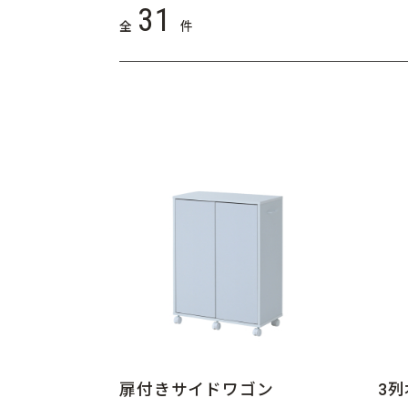
31
全
件
扉付きサイドワゴン
3