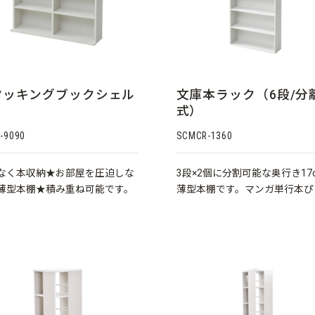
タッキングブックシェル
文庫本ラック（6段/分
式）
-9090
SCMCR-1360
なく本収納★お部屋を圧迫しな
3段×2個に分割可能な奥行き17
薄型本棚★積み重ね可能です。
薄型本棚です。マンガ単行本ぴ
りサイズ★