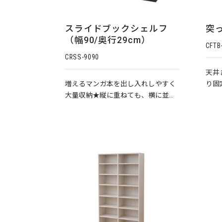
スライドブックシェルフ
突
（幅90/奥行29cm）
CFTB
CRSS-9090
天井
増えるマンガ本を出し入れしやすく
り固
大量収納★縦に重ねても、横に並べ
てもOK、お部屋の広さに合わせて使
い方いろいろ！