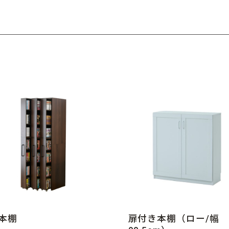
列本棚
扉付き本棚（ロー/幅