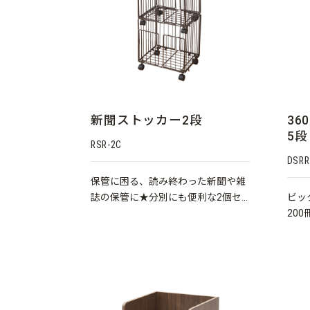
新聞ストッカー2段
36
5段
RSR-2C
DSRR
保管に困る、読み終わった新聞や雑
誌の保管に★分別にも便利な2個セ
ビッ
ット！
20