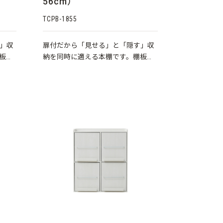
56cm）
TCPB-1855
」収
扉付だから「見せる」と「隠す」収
板の
納を同時に適える本棚です。棚板の
高さは調整可能♪