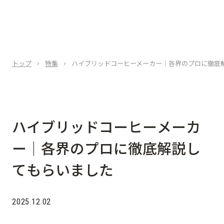
トップ
特集
ハイブリッドコーヒーメーカー｜各界のプロに徹底
ハ
イ
ブ
リ
ッ
ド
コ
ー
ヒ
ー
メ
ー
カ
ー
｜
各
界
の
プ
ロ
に
徹
底
解
説
し
て
も
ら
い
ま
し
た
2025.12.02