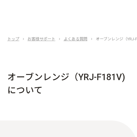
トップ
お客様サポート
よくある質問
オーブンレンジ（YRJ-F
オ
ー
ブ
ン
レ
ン
ジ
（
Y
R
J
-
F
1
8
1
V
)
に
つ
い
て