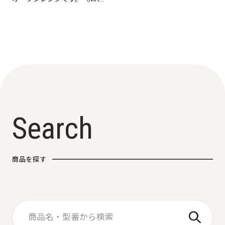
F250TSV / PRK-F250TSV共
用）
S
e
a
r
c
h
商
品
を
探
す