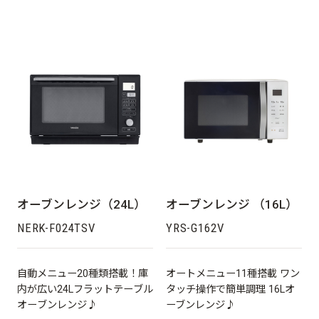
本体サイドに角皿をスッキリ
収納可能です♪（YRZ-
WF150TV/NERZ-WF150TV共
用）
オーブンレンジ（24L）
オーブンレンジ （16L）
NERK-F024TSV
YRS-G162V
自動メニュー20種類搭載！庫
オートメニュー11種搭載 ワン
内が広い24Lフラットテーブル
タッチ操作で簡単調理 16Lオ
オーブンレンジ♪
ーブンレンジ♪