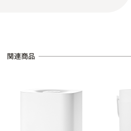
関
連
商
品