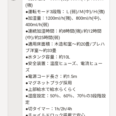
(強)
●運転モード3段階：Ｌ(弱)/Ｍ(中)/Ｈ(強)
●加湿量：1200ml/h(強)、800ml/h(中)、
400ml/h(弱)
●連続加湿時間：約8時間(強)/約12時間
(中)/約25時間(弱)
●適用床面積：木造和室〜約20畳/プレハ
ブ洋室〜約33畳
●水タンク容量：約10L
●安全装置：温度ヒューズ、電流ヒュー
ズ
●電源コード長さ：約1.5m
●マグネットプラグ採用
●上部給水で給水らくらく
●湿度設定：50％、60％、70％の3段階設
定
●切タイマー：1h/2h/4h
●チャイルドロック搭載で安心