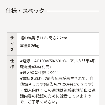
仕
様
・
ス
ペ
ッ
ク
サ
幅6.8×奥行11.8×高さ2.2cm
イ
重量0.26kg
ズ
仕
●電源：AC100V(50/60Hz)、アルカリ単4形
様
乾電池×3本(別売)
●最大録音件数：99件
●電話を取れば警告音声が再生されて、自
動録音します(警告音声はOFFにできます）
・個人向け：この通話は迷惑電話防止と通
話内容の確認のために録音していますの
で、ご了承ください。