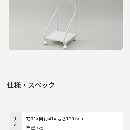
仕
様
・
ス
ペ
ッ
ク
サ
幅31×奥行41×高さ129.5cm
イ
重量7kg