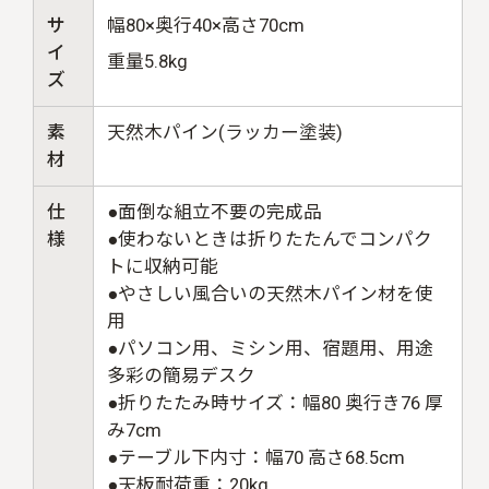
サ
幅80×奥行40×高さ70cm
イ
重量5.8kg
ズ
素
天然木パイン(ラッカー塗装)
材
仕
●面倒な組立不要の完成品
様
●使わないときは折りたたんでコンパク
トに収納可能
●やさしい風合いの天然木パイン材を使
用
●パソコン用、ミシン用、宿題用、用途
多彩の簡易デスク
●折りたたみ時サイズ：幅80 奥行き76 厚
み7cm
●テーブル下内寸：幅70 高さ68.5cm
●天板耐荷重：20kg