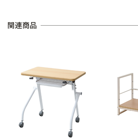
関
連
商
品