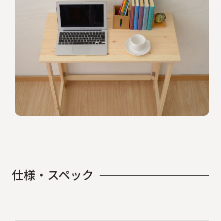
仕
様
・
ス
ペ
ッ
ク