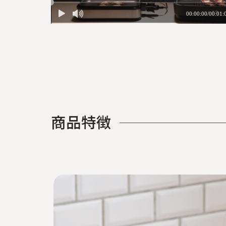
商
品
特
徴