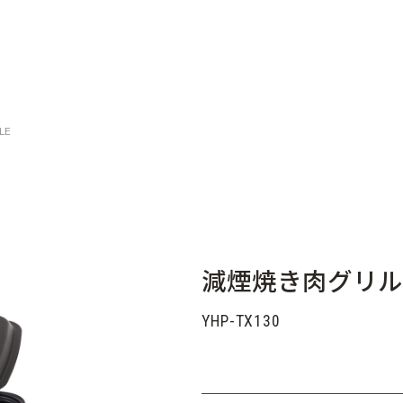
LE
減煙焼き肉グリル XG
YHP-TX130