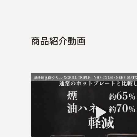
商
品
紹
介
動
画