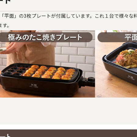
ート
」「平面」の
3
枚プレートが付属しています。これ１台で様々な
ます。