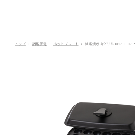
トップ
調理家電
ホットプレート
減煙焼き肉グリル XGRILL TRIP