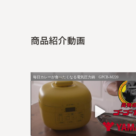
商
品
紹
介
動
画