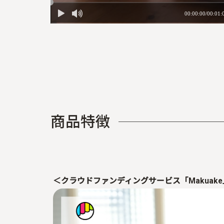
商
品
特
徴
＜クラウドファンディングサービス「
Makuake