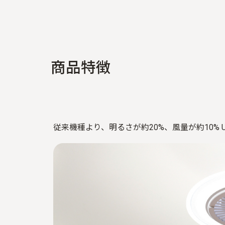
商
品
特
徴
従来機種より、明るさが約20%、風量が約10% U