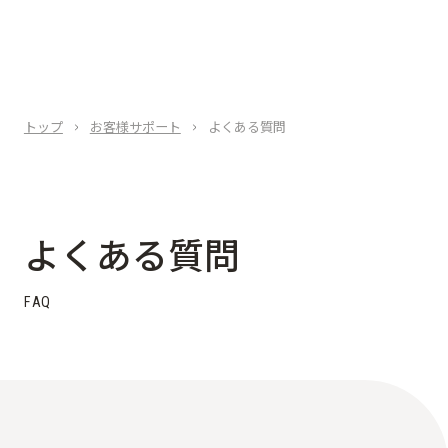
トップ
お客様サポート
よくある質問
よ
く
あ
る
質
問
F
A
Q