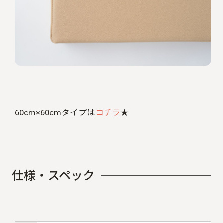
60cm×60cmタイプは
コチラ
★
仕
様
・
ス
ペ
ッ
ク