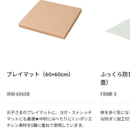
プレイマット（60×60cm）
ふっくら防音
畳）
IRM-6060B
FBM8-3
お子さまのプレイマットに、ヨガ・ストレッチ
床を歩く気にな
マットにも最適★中材にはへたりにくいポリエ
な防ダニ加工付
チレン素材を5層に重ねて使用しています。