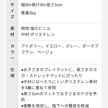
サ
幅90×奥行90×高さ5cm
イ
重量2kg
ズ
素
側地:塩化ビニル
材
中材:ポリエチレン
カ
アイボリー、イエロー、グレー、ダークブ
ラ
ラウン、ベージュ
ー
仕
●お子さまのプレイマットに、奥さまのヨ
様
ガ・ストレッチマットにぴったり
●中材にはへたりにくいポリエチレン素材
を5層に重ねて使用
●厚さ5cmのマットでお子さまのケガを予
防
●衝撃を吸収し、階下への騒音を軽減