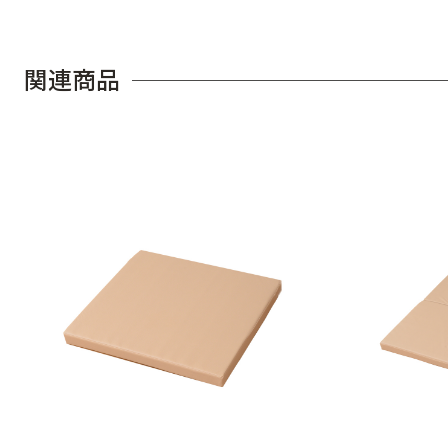
関
連
商
品