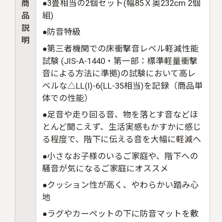
商
●3畳相当の2個セット(幅85Ｘ奥232cm 2個
品
組)
説
●防音特級
明
●第三者機関での床衝撃音レベル軽減性能
試験 (JIS-A-1440・第一部：標準軽量衝撃
音による方法に準拠)の試験において高レ
ベルな△LL(I)-6(LL-35相当)を記録（商品単
体での性能）
●足音や走り回る音、物を落とす音などほ
とんど聞こえず、生活実感もかすかに感じ
る程度で、階下に伝える音を大幅に軽減へ
●小さなお子様のいるご家庭や、階下への
騒音が気になるご家庭にオススメ
●クッション性が高く、やわらかい踏み心
地
●ラグやカーペットの下に防音マットを敷