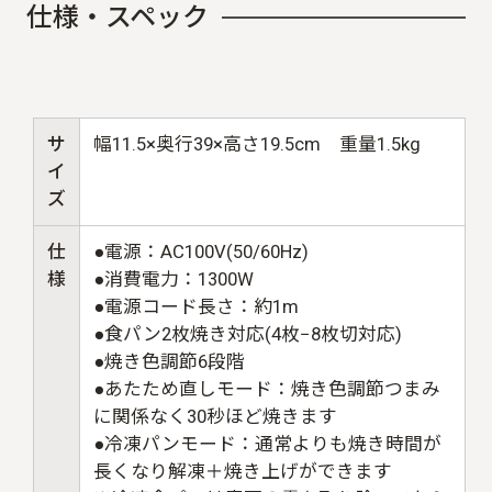
仕
様
・
ス
ペ
ッ
ク
サ
幅11.5×奥行39×高さ19.5cm 重量1.5kg
イ
ズ
仕
●電源：AC100V(50/60Hz)
様
●消費電力：1300W
●電源コード長さ：約1m
●食パン2枚焼き対応(4枚−8枚切対応)
●焼き色調節6段階
●あたため直しモード：焼き色調節つまみ
に関係なく30秒ほど焼きます
●冷凍パンモード：通常よりも焼き時間が
長くなり解凍＋焼き上げができます