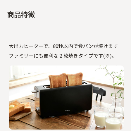
商
品
特
徴
大出力ヒーターで、80秒以内で食パンが焼けます。
ファミリーにも便利な２枚焼きタイプです(※)。