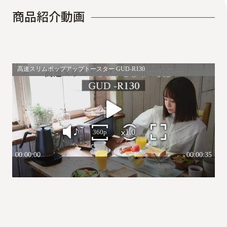
商
品
紹
介
動
画