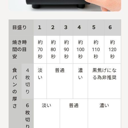
目盛り
１
２
３
４
５
６
焼き時
約
約
約
約
約
約
間の目
70
80
90
100
110
120
安
秒
秒
秒
秒
秒
秒
食
４
淡
普通
濃
黒焦げにな
パ
枚
い
い
る為非推奨
ン
切
の
り
厚
６
淡い
普通
濃い
さ
枚
切
り